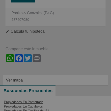
Panizo & Gonzalez (P&G)
987407080
Calcula tu hipoteca
Comparte este inmueble
WhatsApp
Facebook
Twitter
Print
Ver mapa
Búsquedas Frecuentes
Propiedades En Ponferrada
Propiedades En Cacabelos
Propiedades En Cubillos del Sil