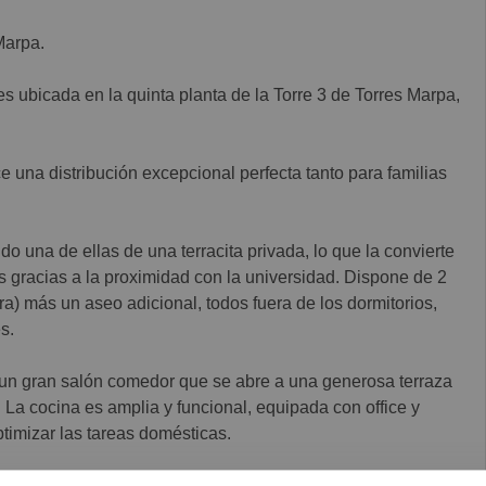
Marpa.
s ubicada en la quinta planta de la Torre 3 de Torres Marpa,
ce una distribución excepcional perfecta tanto para familias
o una de ellas de una terracita privada, lo que la convierte
s gracias a la proximidad con la universidad. Dispone de 2
) más un aseo adicional, todos fuera de los dormitorios,
s.
n un gran salón comedor que se abre a una generosa terraza
e. La cocina es amplia y funcional, equipada con office y
ptimizar las tareas domésticas.
anta -1 y plaza de garaje privada también en planta -1. El