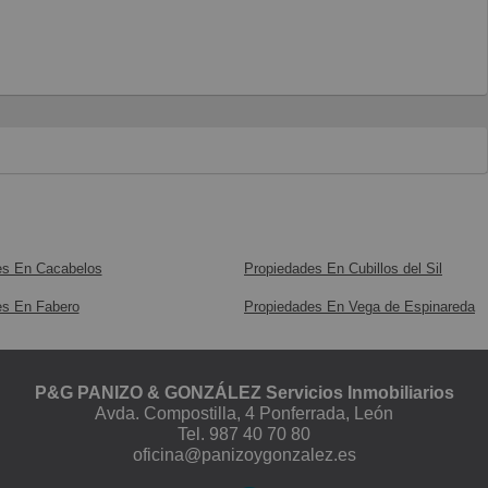
es En Cacabelos
Propiedades En Cubillos del Sil
es En Fabero
Propiedades En Vega de Espinareda
P&G PANIZO & GONZÁLEZ Servicios Inmobiliarios
Avda. Compostilla, 4 Ponferrada, León
Tel.
987 40 70 80
oficina@panizoygonzalez.es