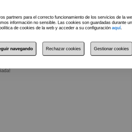
guridad y comodidad.
os partners para el correcto funcionamiento de los servicios de la w
s comunes son completamente accesibles para personas con
amos información no sensible. Las cookies son guardadas durante u
política de cookies de la web y acceder a su configuración
aquí
.
ación, esta propiedad de 178 m² construidos presenta una
seguir navegando
Rechazar cookies
Gestionar cookies
iendo la unificación de habitaciones para ampliar espacios o
acción por gasoil.
iada!