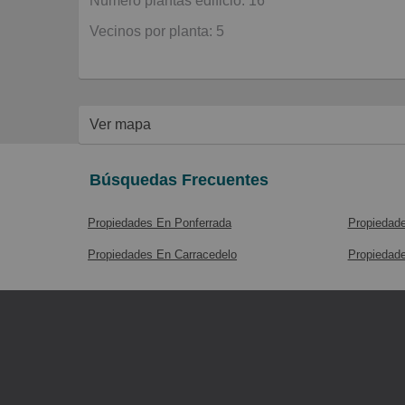
Número plantas edificio: 16
Vecinos por planta: 5
Ver mapa
Búsquedas Frecuentes
Propiedades En Ponferrada
Propiedad
Propiedades En Carracedelo
Propiedad