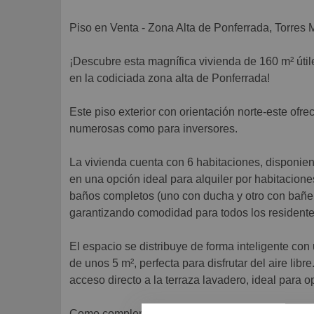
Piso en Venta - Zona Alta de Ponferrada, Torres 
¡Descubre esta magnífica vivienda de 160 m² útile
en la codiciada zona alta de Ponferrada!
Este piso exterior con orientación norte-este ofre
numerosas como para inversores.
La vivienda cuenta con 6 habitaciones, disponiend
en una opción ideal para alquiler por habitacione
baños completos (uno con ducha y otro con bañera
garantizando comodidad para todos los residente
El espacio se distribuye de forma inteligente co
de unos 5 m², perfecta para disfrutar del aire libr
acceso directo a la terraza lavadero, ideal para o
Como complementos de lujo, incluye trastero en pl